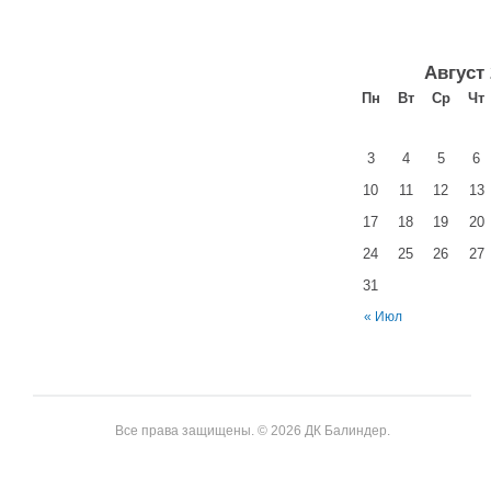
Август
Пн
Вт
Ср
Чт
3
4
5
6
10
11
12
13
17
18
19
20
24
25
26
27
31
« Июл
Все права защищены. © 2026 ДК Балиндер.