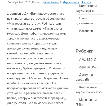
Октябрь 2nd, 2025 | Posted by
Administrator
in
Мероприятия
|
Новости
Коллективы,
клубы кружки
1 октября в ДК «Балиндер» состоялась
Наши
познавательная встреча в объединении
достижения
«Мастерская детства». Ребята стали
участниками программы «Такая разная
Вакансии
музыка». Дети пофантазировали на тему
того, как появилась музыка,которую
сочиняли композиторы : от капель
дождя,до шума ветра и падающих
Рубрики
камней.Так же ребята получили
возможность поиграть на таких
АКЦИИ
(45)
инструментах, как деревянные ложки,
Афиши
(157)
маракасы, бубны, трещетки. Изюминкой
программы стала встреча с ударником
Доступная
кавер группы «Абсолют» Марксом Юрием
среда
(5)
и ребятами старших классов.Юра
Коллективы,
продемонстрировал возможности ударной
клубы кружки
(12)
установки, а ребята все вместе спели
песню, которую они готовят к празднику,
Мероприятия
Дню учителя, но это маленький секрет!
(346)