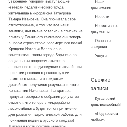
уважением говорили выступающие
Наши
-ветеран педагогического труда,
достижения
жительница микрорайона Татаурова
Новости
Тамара Ивановна. Она прочитала своё
стихотворение, о том что все наши
Нормативные
земляки, чьи имена остались в списках на
документы
плитах у Памятного камня-все они теперь
Основные
в новом строю-строю бессмертного полка!
сведения
Хрящева Наталья Валерьевна,
заместитель главы города Заринска по
Услуги
социальным вопросам отметила
сплоченность и единодушие жителей, при
принятии решения о реконструкции
памятного места, и о том,каким
Свежие
достойным получился результат в итоге.
записи
Константин Николаевич Панкратьев
,депутат городского собрания депутатов
Купальский
отметил, что теперь в микрорайоне
день-волшебный!
лесокомбината будет точка притяжения
«Под крылом
для развития патриотической работы, для
любви».
понимания подвига русского солдата!
Жители и гости почтили минутой