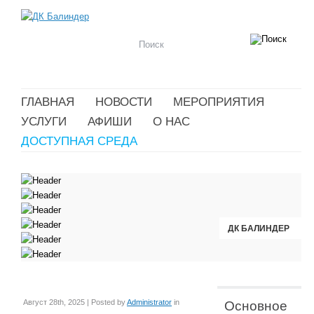
ГЛАВНАЯ
НОВОСТИ
МЕРОПРИЯТИЯ
УСЛУГИ
АФИШИ
О НАС
ДОСТУПНАЯ СРЕДА
ДК БАЛИНДЕР
ДК БАЛИНДЕР
ДК БАЛИНДЕР
ДК БАЛИНДЕР
ДК БАЛИНДЕР
ДК БАЛИНДЕР
Август 28th, 2025 | Posted by
Administrator
in
Основное