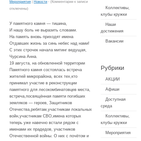
Мероприятия
|
Новости
- (
Комментарии
к записи
Коллективы,
отключены
)
клубы кружки
У памятного камня — тишина,
Наши
И нашу боль не выразить словами.
достижения
На память вновь приходят имена
Вакансии
Отдавших жизнь за синь небес над нами!
С этих строчек начала митинг ведущая,
Чурсина Анна.
19 августа, на обновленной территории
Рубрики
Памятного камня состоялась встреча
жителей микрорайона, всех тех,кто
АКЦИИ
принимал участие в реконструкции
Афиши
памятного для лесокомбинатовцев места,
встреча,посвящённая памяти погибших
Доступная
земляков — героев, Защитников
среда
Отечества,ребятам,участникам локальных
войн,участникам СВО,имена которых
Коллективы,
теперь уже навечно встали рядом с
клубы кружки
именами их прадедов, участников
Мероприятия
Отечественной войны. О них с почётом и