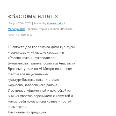
«Вастома ялгат «
Август 28th, 2025 | Posted by
Administrator
in
Мероприятия
- (
Комментарии
к записи «Вастома
ялгат «
отключены
)
16 августа два коллектива дома культуры
» Балиндер «- «Поющие сердца » и
«Россияночка «, руководитель
Булатникова Татьяна, солистка Анастасия
Брак выступили на VI Межрегиональном
фестивале национальных
культур»Вастома ялгат » в селе
Борисово,Залесовского района.
Угостились «фирменной » похлебкой из
бычьих хвостов,варениками с капустой и
маком,себя показали,на хозяев и гостей
посмотрели!
Фестиваль по традиции-