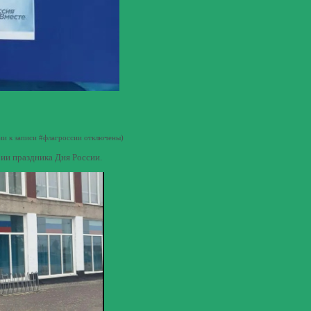
ии
к записи #флагроссии
отключены
)
ии праздника Дня России.