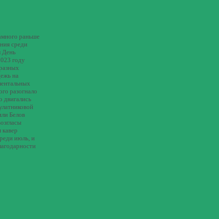
намного раньше
ания среди
л День
2023 году
 разных
дежь на
ментальных
ого разогнало
о двигались
Булатниковой
или Белов
возгласы
 кавер
реди июль, и
лагодарности