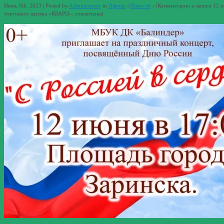
Июнь 8th, 2023 | Posted by
Administrator
in
Афиши
|
Новости
- (
Комментарии
к записи 12 
торгового центра «КВАРЦ».
отключены
)