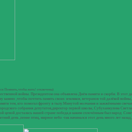
иси Помнить,чтобы жить!
отключены
)
ественной войны. Президентом она объявлена Днём памяти и скорби. В этот д
у камню ,чтобы почтить память своих земляков, ветеранов той далёкой войны
 памяти тем, кто помогал фронту в тылу.Минутой молчания и зажжёнными свеч
городского собрания депутатов,директор первой школы, Субуханкулова Светл
й ценой досталась нашей стране победа,и каким сплочённым был народ .Сове
ий день ,пение птиц, мирное небо -так начинался этот день много лет назад,