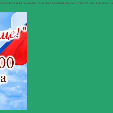
июня всех горожан приглашаем на концерт, посвящённый Дню России! Место проведения-пл