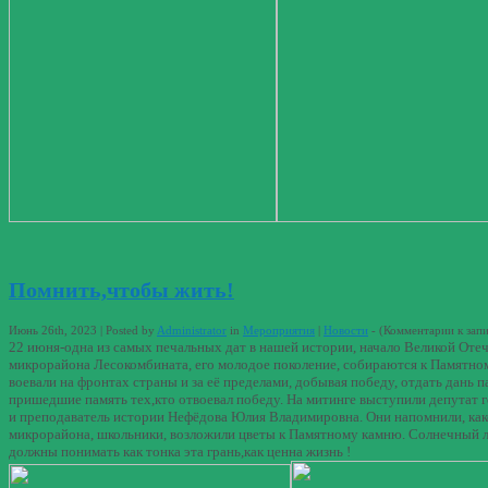
Помнить,чтобы жить!
Июнь 26th, 2023 | Posted by
Administrator
in
Мероприятия
|
Новости
- (
Комментарии
к зап
22 июня-одна из самых печальных дат в нашей истории, начало Великой Отеч
микрорайона Лесокомбината, его молодое поколение, собираются к Памятном
воевали на фронтах страны и за её пределами, добывая победу, отдать дань
пришедшие память тех,кто отвоевал победу. На митинге выступили депутат 
и преподаватель истории Нефёдова Юлия Владимировна. Они напомнили, како
микрорайона, школьники, возложили цветы к Памятному камню. Солнечный летн
должны понимать как тонка эта грань,как ценна жизнь !