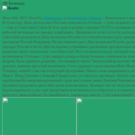
ДК Балиндер
Июнь 26th, 2023 | Posted by
Administrator
in
Мероприятия
|
Новости
- (
Комментарии
к зап
В этом году День молодежи в России отмечается 24 июня — в последнюю су
— еще в Советском Союзе.В этот день в разных городах СССР устраивали сл
рабочей молодежи на заводах и фабриках. Праздник не исчез и после распад
советской молодежи в День молодежи России и установил новую дату праздно
президент России Владимир Путин изменил дату Дня молодежи России ,реше
городах России в честь Дня молодежи устраивают различные праздничные ме
развитие своих творческих способностей. Вот и в нашем городе, который 
коллективов. Сегодня с утра зарядил дождь и были большие сомнения по пов
ветром, было принято решение, что концерту-быть! Творческий коллектив «
девчата, зажигая зрителей позитивом .Соло ударных в исполнении Мaks Beat
Татьяны, нашей солистки и ведущей программы. Начал снова накрапывать дож
Павел , Влад Зубенко и Тимофей Кварталов, это была их премьера. Ребята са
одобрения.На импровизированной сцене выступили также Евгения Черникова
группам порадовать зрителей своим исполнением . Концерт всё же получился
будем надеяться ,у нас ещё представится возможность собраться и услышат
депутату микрорайона Лесокомбината, директору школы, Субуханкуловой Св