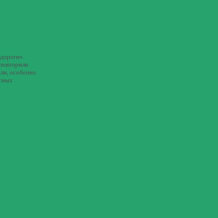
 дороги».
 повторили
ли, особенно
асных