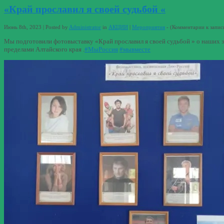
«Край прославил я своей судьбой «
Июнь 8th, 2023 | Posted by
Administrator
in
АКЦИИ
|
Мероприятия
- (
Комментарии
к запис
Мы подготовили фотовыставку «Край прославил я своей судьбой » о наших з
пределами Алтайского края .
#МыРоссия
#мывместе