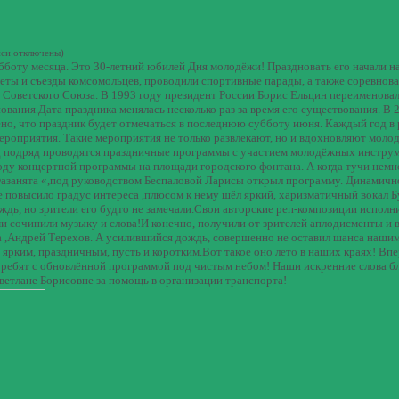
иси
отключены
)
бботу месяца. Это 30-летний юбилей Дня молодёжи! Праздновать его начали 
еты и съезды комсомольцев, проводили спортивные парады, а также соревнов
а Советского Союза. В 1993 году президент России Борис Ельцин переименова
вания.Дата праздника менялась несколько раз за время его существования. В 
но, что праздник будет отмечаться в последнюю субботу июня. Каждый год в
роприятия. Такие мероприятия не только развлекают, но и вдохновляют моло
год подряд проводятся праздничные программы с участием молодёжных инстру
оду концертной программы на площади городского фонтана. А когда тучи немн
Фазанята «,под руководством Беспаловой Ларисы открыл программу. Динамичн
e повысило градус интереса ,плюсом к нему шёл яркий, харизматичный вокал 
дь, но зрители его будто не замечали.Свои авторские реп-композиции исполн
ми сочинили музыку и слова!И конечно, получили от зрителей аплодисменты и 
 ,Андрей Терехов. А усилившийся дождь, совершенно не оставил шанса нашим
 ярким, праздничным, пусть и коротким.Вот такое оно лето в наших краях! Впе
ь ребят с обновлённой программой под чистым небом! Наши искренние слова б
етлане Борисовне за помощь в организации транспорта!