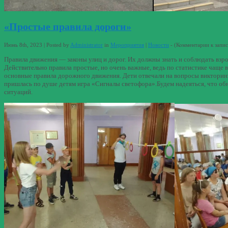
«Простые правила дороги»
Июнь 8th, 2023 | Posted by
Administrator
in
Мероприятия
|
Новости
- (
Комментарии
к запи
Правила движения — законы улиц и дорог. Их должны знать и соблюдать взр
Действительно правила простые, но очень важные, ведь по статистике чаще
основные правила дорожного движения. Дети отвечали на вопросы викторин
пришлась по душе детям игра «Сигналы светофора».Будем надеяться, что об
ситуаций.