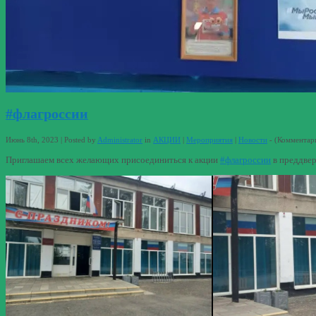
#флагроссии
Июнь 8th, 2023 | Posted by
Administrator
in
АКЦИИ
|
Мероприятия
|
Новости
- (
Комментар
Приглашаем всех желающих присоединиться к акции
#флагроссии
в преддвер