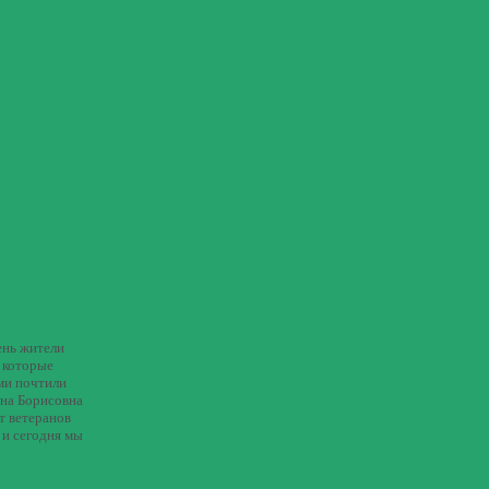
ень жители
, которые
ами почтили
ана Борисовна
т ветеранов
 и сегодня мы