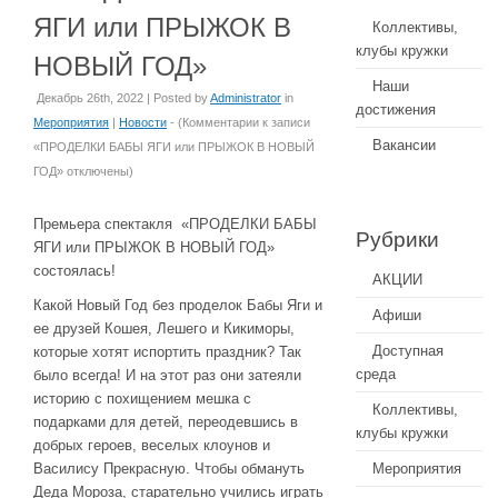
ЯГИ или ПРЫЖОК В
Коллективы,
клубы кружки
НОВЫЙ ГОД»
Наши
Декабрь 26th, 2022 | Posted by
Administrator
in
достижения
Мероприятия
|
Новости
- (
Комментарии
к записи
Вакансии
«ПРОДЕЛКИ БАБЫ ЯГИ или ПРЫЖОК В НОВЫЙ
ГОД»
отключены
)
Премьера спектакля «ПРОДЕЛКИ БАБЫ
Рубрики
ЯГИ или ПРЫЖОК В НОВЫЙ ГОД»
состоялась!
АКЦИИ
Какой Новый Год без проделок Бабы Яги и
Афиши
ее друзей Кошея, Лешего и Кикиморы,
Доступная
которые хотят испортить праздник? Так
среда
было всегда! И на этот раз они затеяли
историю с похищением мешка с
Коллективы,
подарками для детей, переодевшись в
клубы кружки
добрых героев, веселых клоунов и
Василису Прекрасную. Чтобы обмануть
Мероприятия
Деда Мороза, старательно учились играть