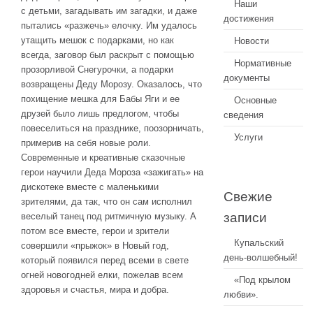
Наши
с детьми, загадывать им загадки, и даже
достижения
пытались «разжечь» елочку. Им удалось
утащить мешок с подарками, но как
Новости
всегда, заговор был раскрыт с помощью
Нормативные
прозорливой Снегурочки, а подарки
документы
возвращены Деду Морозу. Оказалось, что
похищение мешка для Бабы Яги и ее
Основные
друзей было лишь предлогом, чтобы
сведения
повеселиться на празднике, поозорничать,
Услуги
примерив на себя новые роли.
Современные и креативные сказочные
герои научили Деда Мороза «зажигать» на
дискотеке вместе с маленькими
Свежие
зрителями, да так, что он сам исполнил
записи
веселый танец под ритмичную музыку. А
потом все вместе, герои и зрители
Купальский
совершили «прыжок» в Новый год,
день-волшебный!
который появился перед всеми в свете
огней новогодней елки, пожелав всем
«Под крылом
здоровья и счастья, мира и добра.
любви».