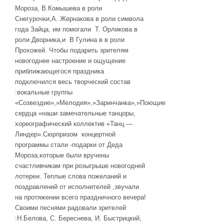
Мороза, В.Комышева в роли
Снегурочки,А. Жернакова в роли символа
года Зайца, им помогали Т. Орликова в
роли Дворника,и В Гулина в в роли
Прохожей. Чтобы подарить зрителям
новогоднее настроение и ощущение
приближающегося праздника
подключился весь творческий состав
:вокальные группы
«Созвездие»,»Мелодия»,»Заринчанка»,»Поющие
сердца «наши замечательные танцоры,
хореографический коллектив «Танц —
Линдер».Сюрпризом концертной
программы стали -подарки от Деда
Мороза,которые были вручены
счастливчикам при розыгрыше новогодней
лотереи. Теплые слова пожеланий и
поздравлений от исполнителей ,звучали
на протяжении всего праздничного вечера!
Своими песнями радовали зрителей
:Н.Белова, С. Береснева, И. Быстрицкий,