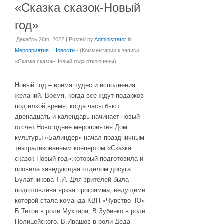
«Сказка сказок-Новый
год»
Декабрь 26th, 2022 | Posted by
Administrator
in
Мероприятия
|
Новости
- (
Комментарии
к записи
«Сказка сказок-Новый год»
отключены
)
Новый год – время чудес и исполнения
желаний. Время, когда все ждут подарков
под елкой,время, когда часы бьют
двенадцать и календарь начинает новый
отсчет.Новогодние мероприятия Дом
культуры «Балиндер» начал праздничным
театрализованным концертом «Сказка
сказок-Новый год»,который подготовила и
провела заведующая отделом досуга
Булатникова Т.И. Для зрителей была
подготовлена яркая программа, ведущими
которой стала команда КВН «Чувство -Ю»
Б.Титов в роли Мухтара, В.Зубенко в роли
Полицейского, В.Ивашов в роли Деда