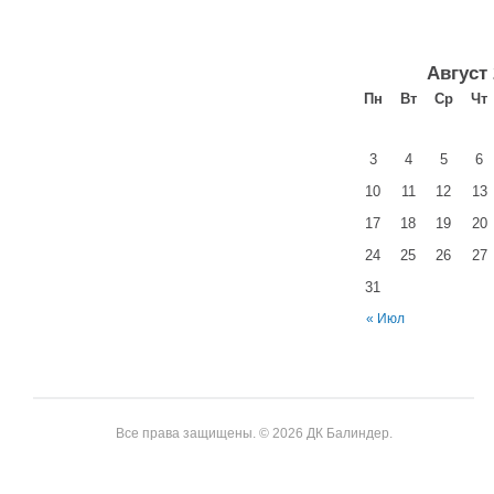
Август
Пн
Вт
Ср
Чт
3
4
5
6
10
11
12
13
17
18
19
20
24
25
26
27
31
« Июл
Все права защищены. © 2026 ДК Балиндер.