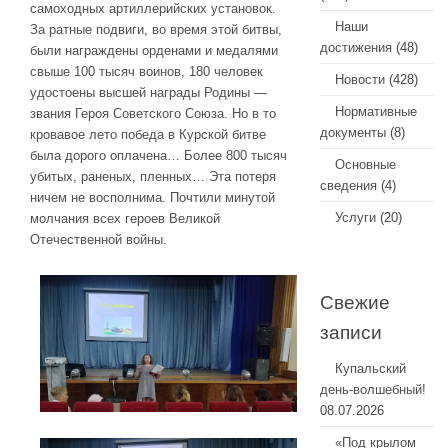
самоходных артиллерийских установок.
Наши
За ратные подвиги, во время этой битвы,
достижения
(48)
были награждены орденами и медалями
свыше 100 тысяч воинов, 180 человек
Новости
(428)
удостоены высшей награды Родины —
Нормативные
звания Героя Советского Союза. Но в то
документы
(8)
кровавое лето победа в Курской битве
была дорого оплачена… Более 800 тысяч
Основные
убитых, раненых, пленных… Эта потеря
сведения
(4)
ничем не восполнима. Почтили минутой
Услуги
(20)
молчания всех героев Великой
Отечественной войны.
Свежие
записи
Купальский
день-волшебный!
08.07.2026
«Под крылом