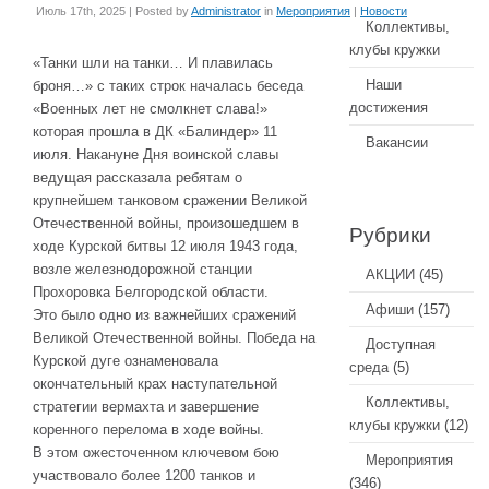
Июль 17th, 2025 | Posted by
Administrator
in
Мероприятия
|
Новости
Коллективы,
клубы кружки
«Танки шли на танки… И плавилась
Наши
броня…» с таких строк началась беседа
достижения
«Военных лет не смолкнет слава!»
которая прошла в ДК «Балиндер» 11
Вакансии
июля. Накануне Дня воинской славы
ведущая рассказала ребятам о
крупнейшем танковом сражении Великой
Отечественной войны, произошедшем в
Рубрики
ходе Курской битвы 12 июля 1943 года,
возле железнодорожной станции
АКЦИИ
(45)
Прохоровка Белгородской области.
Афиши
(157)
Это было одно из важнейших сражений
Великой Отечественной войны. Победа на
Доступная
Курской дуге ознаменовала
среда
(5)
окончательный крах наступательной
Коллективы,
стратегии вермахта и завершение
клубы кружки
(12)
коренного перелома в ходе войны.
В этом ожесточенном ключевом бою
Мероприятия
участвовало более 1200 танков и
(346)