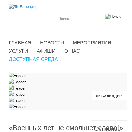
ГЛАВНАЯ
НОВОСТИ
МЕРОПРИЯТИЯ
УСЛУГИ
АФИШИ
О НАС
ДОСТУПНАЯ СРЕДА
ДК БАЛИНДЕР
ДК БАЛИНДЕР
ДК БАЛИНДЕР
ДК БАЛИНДЕР
ДК БАЛИНДЕР
ДК БАЛИНДЕР
«Военных лет не смолкнет слава!»
Основное