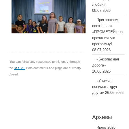
любви».
08.07.2026
Приглашаем
всех в парк
«ПРОМЕТЕЙ» на
праздничную
программу!
08.07.2026
«Безопасная
You can follow any responses to this entry through
дорога»
the
RSS 2.0
Both comments and pings are currently
26.06.2026
closed.
«Учимся
понимать друг
друга»
26.06.2026
Архивы
Июль 2026