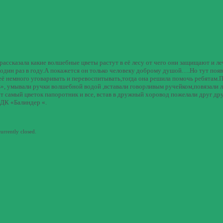
ассказала какие волшебные цветы растут в её лесу от чего они защищают и ле
 один раз в году.А покажется он только человеку доброму душой….Но тут поя
 немного уговаривать и перевоспитывать,тогда она решила помочь ребятам.П
ть», умывали ручки волшебной водой ,вставали говорливым ручейком,повязали 
 самый цветок папоротник и все, встав в дружный хоровод пожелали друг дру
 ДК «Балиндер «.
rrently closed.