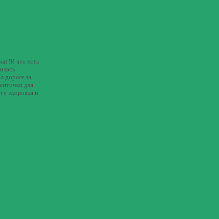
чат!И что есть
вилась
о дороге за
ленточки для
гу здоровья и