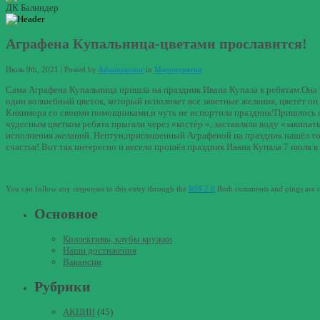
ДК Балиндер
Аграфена Купальница-цветами прославится!
Июль 9th, 2021 | Posted by
Administrator
in
Мероприятия
Сама Аграфена Купальница пришла на праздник Ивана Купала к ребятам.Она р
один волшебный цветок, который исполняет все заветные желания, цветёт он
Кикимора со своими помощниками,и чуть не испортила праздник!Пришлось её
чудесным цветком ребята прыгали через «костёр «, заставляли воду «закипа
исполнения желаний. Нептун,приглашенный Аграфеной на праздник нашёл тот
счастья! Вот так интересно и весело прошёл праздник Ивана Купала 7 июля в
You can follow any responses to this entry through the
RSS 2.0
Both comments and pings are cu
Основное
Коллективы, клубы кружки
Наши достижения
Вакансии
Рубрики
АКЦИИ
(45)