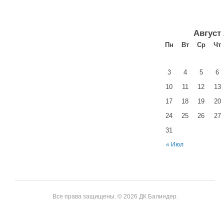
Август
Пн
Вт
Ср
Чт
3
4
5
6
10
11
12
13
17
18
19
20
24
25
26
27
31
« Июл
Все права защищены. © 2026 ДК Балиндер.