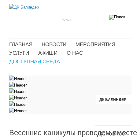
ГЛАВНАЯ
НОВОСТИ
МЕРОПРИЯТИЯ
УСЛУГИ
АФИШИ
О НАС
ДОСТУПНАЯ СРЕДА
ДК БАЛИНДЕР
ДК БАЛИНДЕР
ДК БАЛИНДЕР
ДК БАЛИНДЕР
ДК БАЛИНДЕР
ДК БАЛИНДЕР
Весенние каникулы проведем вместе
Основное