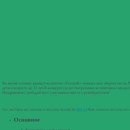
Во время осенних каникул коллектив «ТеатриК» показал свое творчество на
дети в возрасте до 12 лет.В конкурсе среди театральных коллективов город
Поздравляем с победой всех участников вместе с руководителем!
You can follow any responses to this entry through the
RSS 2.0
Both comments and pings are cu
Основное
Коллективы, клубы кружки