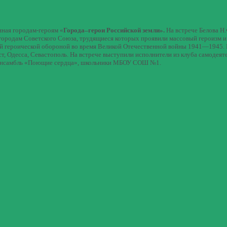
нная городам-героям «
Города–герои Российской земли».
На встрече Белова Н
 городам Советского Союза, трудящиеся которых проявили массовый героизм и
ей героической обороной во время Великой Отечественной войны 1941—1945.
, Одесса, Севастополь. На встрече выступили исполнители из клуба самодеят
»,ансамбль «Поющие сердца», школьники МБОУ СОШ №1.