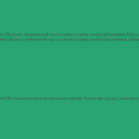
ма «Прорыв», посвященный героическому подвигу воинов-десантников. Перед
вна провела с ребятами беседу о значении подвига воинов-десантников, при
ей ДК своими яркими и интересными кадрами. Фотографу удалось заинтересо