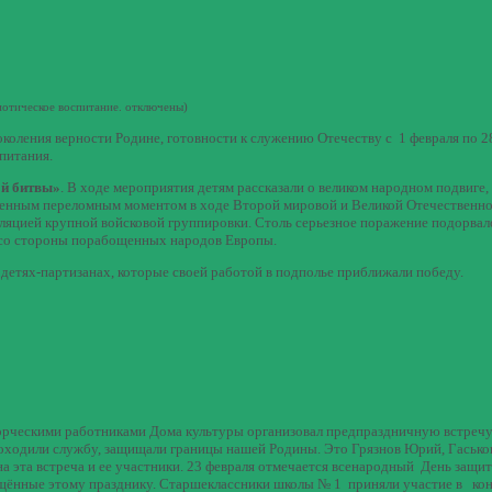
отическое воспитание.
отключены
)
коления верности Родине, готовности к служению Отечеству с 1 февраля по 2
питания.
ой битвы»
. В ходе мероприятия детям рассказали о великом народном подвиге,
оренным переломным моментом в ходе Второй мировой и Великой Отечественно
яцией крупной войсковой группировки. Столь серьезное поражение подорвал
 со стороны порабощенных народов Европы.
 детях-партизанах, которые своей работой в подполье приближали победу.
орческими работниками Дома культуры организовал предпраздничную встреч
проходили службу, защищали границы нашей Родины. Это Грязнов Юрий, Гасько
на эта встреча и ее участники. 23 февраля отмечается всенародный День защи
ящённые этому празднику. Старшеклассники школы № 1 приняли участие в ко