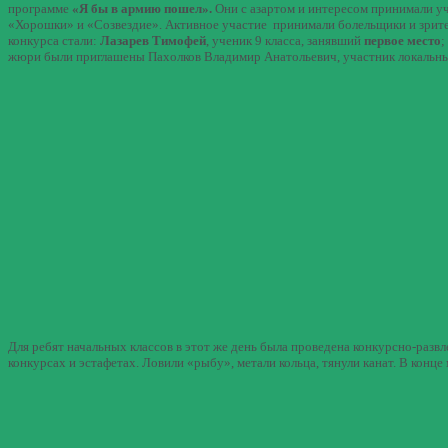
программе
«Я бы в армию пошел».
Они с азартом и интересом принимали уч
«Хорошки» и «Созвездие». Активное участие принимали болельщики и зрите
конкурса стали:
Лазарев Тимофей
, ученик 9 класса, занявший
первое место
;
жюри были приглашены Пахолков Владимир Анатольевич, участник локальных 
Для ребят начальных классов в этот же день была проведена конкурсно-разв
конкурсах и эстафетах. Ловили «рыбу», метали кольца, тянули канат. В кон