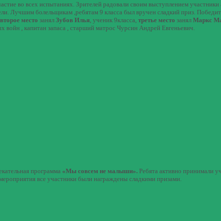
астие во всех испытаниях. Зрителей радовали своим выступлением участники
ли. Лучшим болельщикам ,ребятам 9 класса был вручен сладкий приз. Победи
второе место
занял
Зубов Илья
, ученик 9класса,
третье место
занял
Маркс М
войн , капитан запаса , старший матрос Чурсин Андрей Евгеньевич.
лекательная программа
«Мы совсем не малыши».
Ребята активно принимали уч
це мероприятия все участники были награждены сладкими призами.