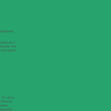
8 февраля
 единстве и
й войн. Она
о авторитет
у «Я служу
в Виктор
тников
нкурсной