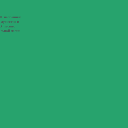
.Ф. напомнила
 мужество в
 В песнях
ельной песни