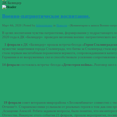
ДК Балиндер
Военно-патриотическое воспитание.
Март 4th, 2020 | Posted by
Administrator
in
Новости
- (
Комментарии
к записи Военно-патри
В целях воспитания чувства патриотизма, формирования у подрастающего по
2020 года в ДК «Балиндер» проведен месячник военно -патриотического вос
1 февраля
в ДК «Балиндер» прошла встреча-беседа
«Герои Сталинградск
мужестве защитников города Сталинграда, что битва за Сталинград стала к
стала первым масштабным поражением вермахта, сопровождавшимся капитул
Германии и ее вооруженных сил и способствовало усилению сопротивления
14 февраля
состоялась встреча–беседа
«Дети-герои войны».
Разговор шел о
19 февраля
совет ветеранов микрорайона «Лесокомбината» совместно с тв
Отчизне!». Старшеклассники услышали от реальных героев о том ,как они 
,Асыщенко Алексей. Ребята задавали вопросы, было понятно, что им интерес
Отечества. Накануне этого события 21 февраля, прошли мероприятия, посв