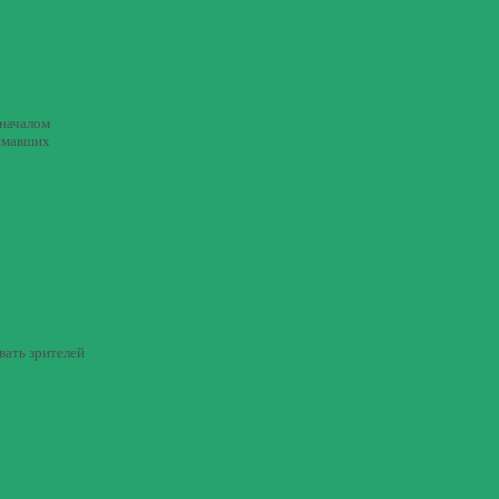
 началом
нимавших
вать зрителей