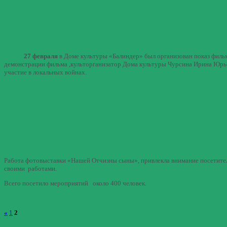
27 февраля
в Доме культуры «Балиндер» был организован показ филь
демонстрации фильма ,культорганизатор Дома культуры Чурсина Ирина Юрье
участие в локальных войнах.
Работа фотовыставки «Нашей Отчизны сыны», привлекла внимание посетител
своими работами.
Всего посетило мероприятий около 400 человек.
«
1
2